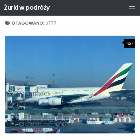
Żurki w podróży
Przejdź do treści
OTAGOWANO:
B777
7