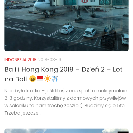
INDONEZJA 2018
2018-08-19
Bali i Hong Kong 2018 – Dzień 2 – Lot
na Bali
Noc była krótka – jeśli ktoś z nas spał to maksymalnie
2-3 godziny. Korzystaliśmy z darmowych przywilejów
w saloniku to nam trochę zeszło :). Budzimy się o 5tej.
Trzeba jeszcze...