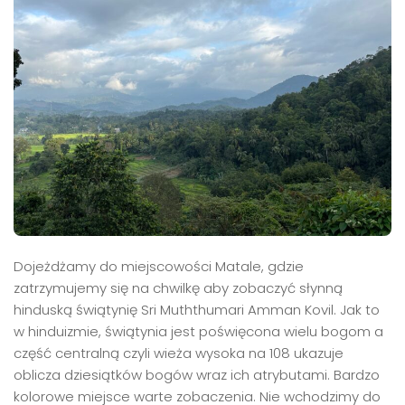
Dojeżdżamy do miejscowości Matale, gdzie
zatrzymujemy się na chwilkę aby zobaczyć słynną
hinduską świątynię Sri Muththumari Amman Kovil. Jak to
w hinduizmie, świątynia jest poświęcona wielu bogom a
część centralną czyli wieża wysoka na 108 ukazuje
oblicza dziesiątków bogów wraz ich atrybutami. Bardzo
kolorowe miejsce warte zobaczenia. Nie wchodzimy do