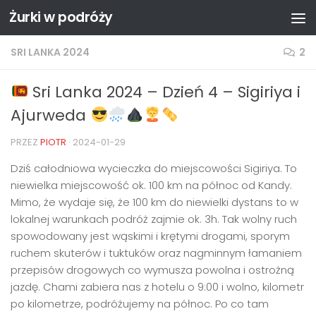
Żurki w podróży
Przejdź do treści
SRI LANKA 2024
2
Sri Lanka 2024 – Dzień 4 – Sigiriya i
Ajurweda
PRZEZ
PIOTR
·
2024-01-29
Dziś całodniowa wycieczka do miejscowości Sigiriya. To
niewielka miejscowość ok. 100 km na północ od Kandy.
Mimo, że wydaje się, że 100 km do niewielki dystans to w
lokalnej warunkach podróż zajmie ok. 3h. Tak wolny ruch
spowodowany jest wąskimi i krętymi drogami, sporym
ruchem skuterów i tuktuków oraz nagminnym łamaniem
przepisów drogowych co wymusza powolna i ostrożną
jazdę. Chami zabiera nas z hotelu o 9:00 i wolno, kilometr
po kilometrze, podróżujemy na północ. Po co tam