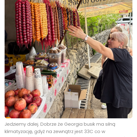
Jedziemy dalej. Dobrze że Georgia busik ma silną
klimatyzację, gdyż na zewnątrz jest 33C co w