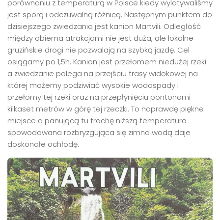
porównaniu z temperaturą w Polsce kiedy wylatywaliśmy
jest sporą i odczuwalną różnicą. Następnym punktem do
dzisiejszego zwiedzania jest kanion Martvili. Odległość
między obiema atrakcjami nie jest duża, ale lokalne
gruzińskie drogi nie pozwalają na szybką jazdę. Cel
osiągamy po 1,5h. Kanion jest przełomem niedużej rzeki
a zwiedzanie polega na przejściu trasy widokowej na
której możemy podziwiać wysokie wodospady i
przełomy tej rzeki oraz na przepłynięciu pontonami
kilkaset metrów w górę tej rzeczki. To naprawdę piękne
miejsce a panującą tu trochę niższą temperatura
spowodowana rozbryzgująca się zimna wodą daje
doskonałe ochłodę.