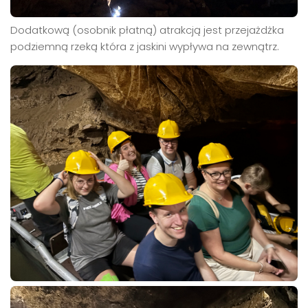
Dodatkową (osobnik płatną) atrakcją jest przejażdżka
podziemną rzeką która z jaskini wypływa na zewnątrz.