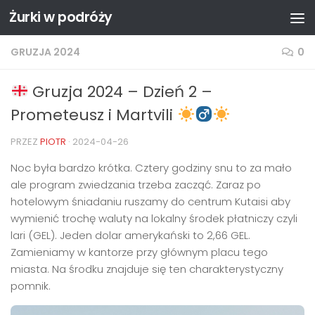
Żurki w podróży
Przejdź do treści
GRUZJA 2024
0
Gruzja 2024 – Dzień 2 –
Prometeusz i Martvili
PRZEZ
PIOTR
·
2024-04-26
Noc była bardzo krótka. Cztery godziny snu to za mało
ale program zwiedzania trzeba zacząć. Zaraz po
hotelowym śniadaniu ruszamy do centrum Kutaisi aby
wymienić trochę waluty na lokalny środek płatniczy czyli
lari (GEL). Jeden dolar amerykański to 2,66 GEL.
Zamieniamy w kantorze przy głównym placu tego
miasta. Na środku znajduje się ten charakterystyczny
pomnik.