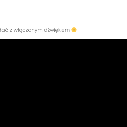
glądać z włączonym dźwiękiem