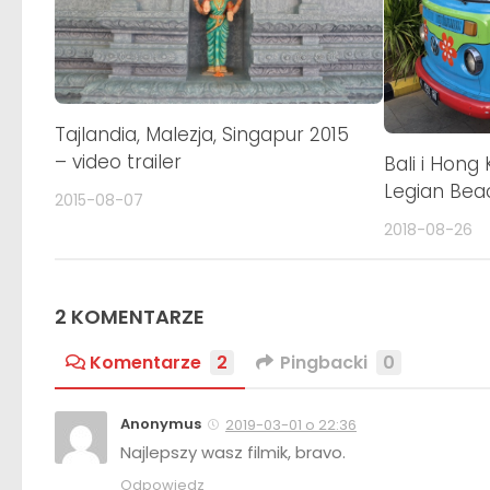
Tajlandia, Malezja, Singapur 2015
– video trailer
Bali i Hong
Legian Bea
2015-08-07
2018-08-26
2 KOMENTARZE
Komentarze
2
Pingbacki
0
Anonymus
2019-03-01 o 22:36
Najlepszy wasz filmik, bravo.
Odpowiedz