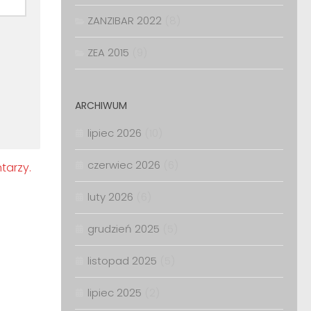
ZANZIBAR 2022
(8)
ZEA 2015
(9)
ARCHIWUM
lipiec 2026
(10)
czerwiec 2026
(6)
tarzy.
luty 2026
(6)
grudzień 2025
(5)
listopad 2025
(5)
lipiec 2025
(2)