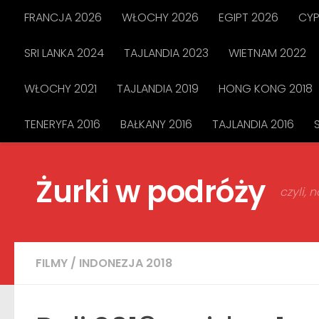
FRANCJA 2026
WŁOCHY 2026
EGIPT 2026
CYP
Przejdź do treści
SRI LANKA 2024
TAJLANDIA 2023
WIETNAM 2022
WŁOCHY 2021
TAJLANDIA 2019
HONG KONG 2018
TENERYFA 2016
BAŁKANY 2016
TAJLANDIA 2016
Żurki w podróży
czyli,
FILMY
/
INDONEZJA 2018