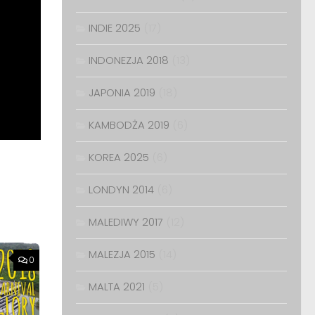
INDIE 2025
(17)
INDONEZJA 2018
(13)
JAPONIA 2019
(18)
KAMBODŻA 2019
(6)
KOREA 2025
(6)
LONDYN 2014
(6)
MALEDIWY 2017
(12)
MALEZJA 2015
(14)
0
MALTA 2021
(5)