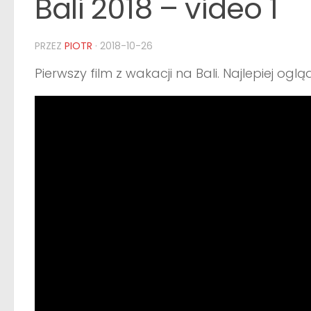
Bali 2018 – video 1
PRZEZ
PIOTR
·
2018-10-26
Pierwszy film z wakacji na Bali. Najlepiej o