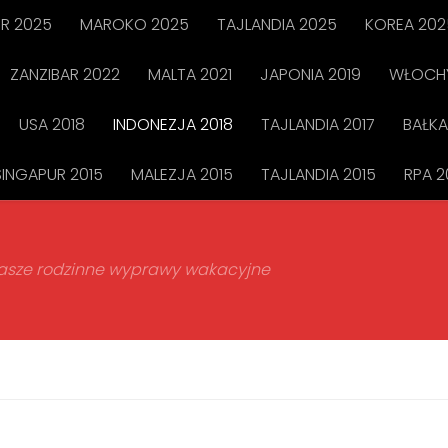
R 2025
MAROKO 2025
TAJLANDIA 2025
KOREA 202
ZANZIBAR 2022
MALTA 2021
JAPONIA 2019
WŁOCHY
USA 2018
INDONEZJA 2018
TAJLANDIA 2017
BAŁKA
SINGAPUR 2015
MALEZJA 2015
TAJLANDIA 2015
RPA 2
 nasze rodzinne wyprawy wakacyjne