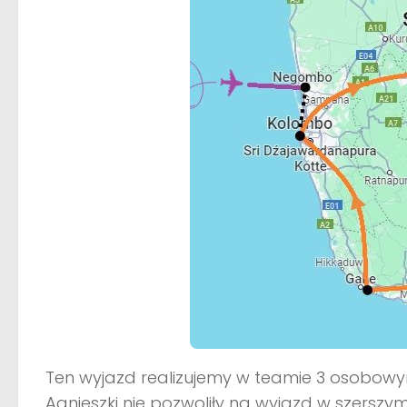
Ten wyjazd realizujemy w teamie 3 osobowym 
Agnieszki nie pozwoliły na wyjazd w szerszym