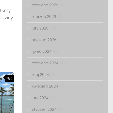
czerwiec 2025
(12)
liśmy,
marzec 2025
(2)
odziny
luty 2025
(14)
styczeń 2025
(1)
lipiec 2024
(6)
czerwiec 2024
(10)
maj 2024
(2)
0
kwiecień 2024
(7)
luty 2024
(7)
styczeń 2024
(7)