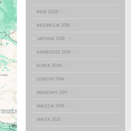
INDIE 2025
(17)
INDONEZJA 2018
(13)
JAPONIA 2019
(18)
KAMBODŻA 2019
(6)
KOREA 2025
(6)
LONDYN 2014
(6)
MALEDIWY 2017
(12)
MALEZJA 2015
(14)
MALTA 2021
(5)