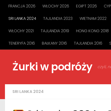
FRANCJA 2026
WŁOCHY 2026
EGIPT 2026
CYP
Przejdź do treści
SRI LANKA 2024
TAJLANDIA 2023
WIETNAM 2022
WŁOCHY 2021
TAJLANDIA 2019
HONG KONG 2018
TENERYFA 2016
BAŁKANY 2016
TAJLANDIA 2016
Żurki w podróży
czyli,
SRI LANKA 2024