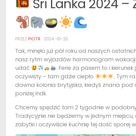
Sri Lanka 2024 –
PRZEZ
PIOTR
·
2024-01-25
Tak, minęło już pół roku od naszych ostatni
nasz rytm wyjazdów harmonogram wakacji i fe
udać
. Ferie za pasem to i kierunek
oczywisty – tam gdzie ciepło
. Tym r
dawna kolonia brytyjska, kiedyś znana pod 
poniżej Indii.
Chcemy spędzić tam 2 tygodnie w podobnym 
Tradycyjnie nie będziemy w jednym miejscu,
zabytki i oczywiście kuchnię tej dość sporej