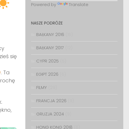
Powered by
Translate
NASZE PODRÓŻE
BAŁKANY 2016
(15)
cy
BAŁKANY 2017
(12)
ieś się
CYPR 2025
(5)
. Ta
EGIPT 2026
(6)
trochę
FILMY
(29)
FRANCJA 2026
(9)
.
ękno,
GRUZJA 2024
(9)
HONG KONG 2018
(6)