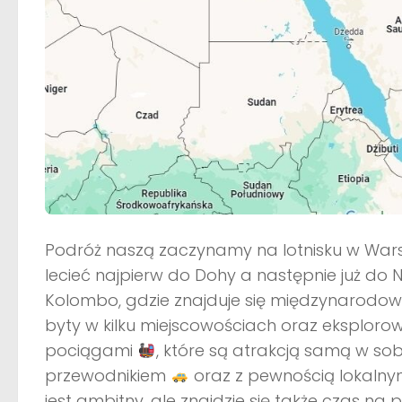
Podróż naszą zaczynamy na lotnisku w Wars
lecieć najpierw do Dohy a następnie już do 
Kolombo, gdzie znajduje się międzynarodowe l
byty w kilku miejscowościach oraz eksploro
pociągami
, które są atrakcją samą w s
przewodnikiem
oraz z pewnością lokalny
jest ambitny, ale znajdzie się także czas na 