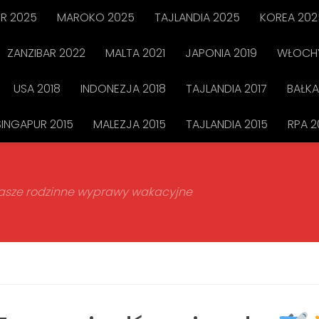
R 2025
MAROKO 2025
TAJLANDIA 2025
KOREA 202
ZANZIBAR 2022
MALTA 2021
JAPONIA 2019
WŁOCHY
USA 2018
INDONEZJA 2018
TAJLANDIA 2017
BAŁKA
SINGAPUR 2015
MALEZJA 2015
TAJLANDIA 2015
RPA 2
 nasze rodzinne wyprawy wakacyjne