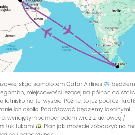
zawie, skąd samolotem Qatar Airlines
będziem
Negombo, miejscowości leżącej na północ od stoli
otnisko na tej wyspie. Później to już podróż i krótk
wanie ich okolic. Podróżować będziemy lokalnymi
obie, wynajętym samochodem wraz z kierowcą /
mi tuk tukami
. Plan jaki możecie zobaczyć na m
plażing i odpoczynek.