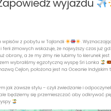
 Zapowiedź wyjazdu
ch wpisów z pobytu w Tajlandii
. Wyznaczają
rii zimowych wskazuje, że najwyższy czas już gdz
 już obrany, a że my zimy nie lubimy to kierunek jest
azem wybraliśmy egzotyczną wyspę Sri Lanka
nazwą Cejlon, położona jest na Oceanie Indyjskim 
jak zawsze stylu – czyli zwiedzanie i odpoczynek
 ale będziemy się przemieszczać aby odkrywać pi
 wyspy