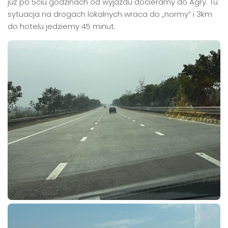
już po 5ciu godzinach od wyjazdu docieramy do Agry. Tu
sytuacja na drogach lokalnych wraca do „normy” i 3km
do hotelu jedziemy 45 minut.