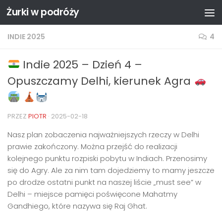
Żurki w podróży
Przejdź do treści
INDIE 2025
4
Indie 2025 – Dzień 4 –
Opuszczamy Delhi, kierunek Agra
PRZEZ
PIOTR
·
2025-02-18
Nasz plan zobaczenia najważniejszych rzeczy w Delhi
prawie zakończony. Można przejść do realizacji
kolejnego punktu rozpiski pobytu w Indiach. Przenosimy
się do Agry. Ale za nim tam dojedziemy to mamy jeszcze
po drodze ostatni punkt na naszej liście „must see” w
Delhi – miejsce pamięci poświęcone Mahatmy
Gandhiego, które nazywa się Raj Ghat.