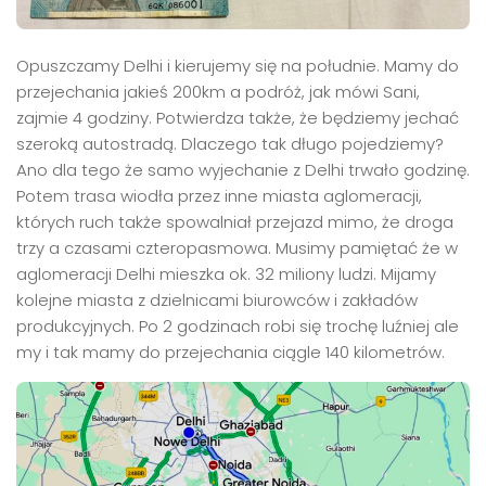
Opuszczamy Delhi i kierujemy się na południe. Mamy do
przejechania jakieś 200km a podróż, jak mówi Sani,
zajmie 4 godziny. Potwierdza także, że będziemy jechać
szeroką autostradą. Dlaczego tak długo pojedziemy?
Ano dla tego że samo wyjechanie z Delhi trwało godzinę.
Potem trasa wiodła przez inne miasta aglomeracji,
których ruch także spowalniał przejazd mimo, że droga
trzy a czasami czteropasmowa. Musimy pamiętać że w
aglomeracji Delhi mieszka ok. 32 miliony ludzi. Mijamy
kolejne miasta z dzielnicami biurowców i zakładów
produkcyjnych. Po 2 godzinach robi się trochę luźniej ale
my i tak mamy do przejechania ciągle 140 kilometrów.