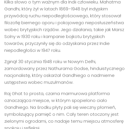
Kilka słowo o tym ważnym dla Indii człowieku. Mahatma
Gandhi, który żył w latach 1869–1948 był indyjskim
przywódcą ruchu niepodległościowego, który stosował
filozofię biernego oporu i pokojowego nieposłuszeństwa
wobec brytyjskich rządów. Jego działania, takie jak Marsz
Solny w 1930 roku i kampanie bojkotu brytyjskich
towarów, przyczyniły się do odzyskania przez Indie
niepodległości w 1947 roku.
Zginął 30 stycznia 1948 roku w Nowym Delhi,
zamordowany przez Nathurama Godse, hinduistycznego
nacjonalistę, który oskarżał Gandhiego o nadmierne
ustępstwa wobec muzułmanów.
Raj Ghat to prosta, czarna marmurowa platforma
oznaczająca miejsce, w którym spopielono ciało
Gandhiego. Na środku płyty pali się wieczny płomień,
symbolizujący pamięć o nim. Cały teren otoczony jest
zielonymi ogrodami, co nadaje temu miejscu atmosferę
spokoju i refleksji.