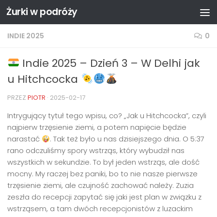
Żurki w podróży
Przejdź do treści
INDIE 2025
0
Indie 2025 – Dzień 3 – W Delhi jak
u Hitchcocka
PRZEZ
PIOTR
·
2025-02-17
Intrygujący tytuł tego wpisu, co? „Jak u
Hitchcock
a”, czyli
najpierw trzęsienie ziemi, a potem napięcie będzie
narastać
. Tak też było u nas dzisiejszego dnia. O 5:37
rano odczuliśmy spory wstrząs, który wybudził nas
wszystkich w sekundzie. To był jeden wstrząs, ale dość
mocny. My raczej bez paniki, bo to nie nasze pierwsze
trzęsienie ziemi, ale czujność zachować należy. Zuzia
zeszła do recepcji zapytać się jaki jest plan w związku z
wstrząsem, a tam dwóch recepcjonistów z luzackim