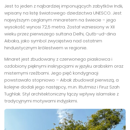
Jest to jeden z najbardziej imponujących zabytków Indii,
wpisany na listę światowego dziedzictwa UNESCO. Jest
najwyższym ceglanym minaretem na świecie – jego
wysokość wynosi 72,5 metra. Został wzniesiony w XII
wieku przez pierwszego sułtana Delhi, Qutb-ud-dina
Aibaka, jako symbol zwycięstwa nad ostatnim
hinduistycznym królestwem w regionie.
Minaret jest zbudowany z czerwonego piaskowca i
ozdobiony pięknymi inskrypcjami w języku arabskim oraz
misternymi rzeźbami. Jego pięć kondygnacji
powstawało stopniowo – Aibak zbudował pierwszą, a
kolejne dodali jego następcy, m.in. Iltutmisz i Firuz Szah
Tughlak. Styl architektoniczny łączy wpływy islamskie z
tradycyjnymi motywami indyjskimi.