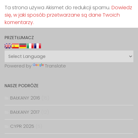
Ta strona używa Akismet do redukcji spamu.
Dowiedz
się, w jaki sposób przetwarzane są dane Twoich
komentarzy.
PRZETŁUMACZ
Powered by
Translate
NASZE PODRÓŻE
BAŁKANY 2016
(15)
BAŁKANY 2017
(12)
CYPR 2025
(5)