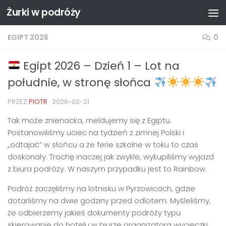
Żurki w podróży
Przejdź do treści
EGIPT 2026
0
Egipt 2026 – Dzień 1 – Lot na
południe, w stronę słońca
PRZEZ
PIOTR
·
2026-02-21
Tak może znienacka, meldujemy się z Egiptu.
Postanowiliśmy uciec na tydzień z zimnej Polski i
„odtajać” w słońcu a że ferie szkolne w toku to czas
doskonały. Trochę inaczej jak zwykle, wykupiliśmy wyjazd
z biura podróży. W naszym przypadku jest to Rainbow.
Podróż zaczęliśmy na lotnisku w Pyrzowicach, gdzie
dotarliśmy na dwie godziny przed odlotem. Myśleliśmy,
że odbierzemy jakieś dokumenty podróży typu
skierowanie do hotelu w biurze organizatora wycieczki