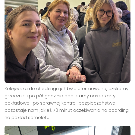
Kolejeczka do checkingu już była uformowana, czekamy
grzecznie i po pół godzinie odbieramy nasze karty
pokładowe i po sprawnej kontroli bezpieczeństwa
pozostaje nam jakieś 70 minut oczekiwania na boarding
na pokład samolotu.