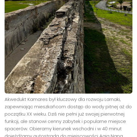
Akwedukt Kamares był kluczowy dla rozwoju Larnaki,
zapewniając mieszkańcom dostęp do wody pitnej aż do
początku XX wieku. Dziś nie pełni już swojej pierwotnej
funkcji, ale stanowi cenny zabytek i popularne miejsce
spacerów. Obieramy kierunek wschodni i w 40 minut
dojeżdżamy autostradą do miejscowości Agia Napa.