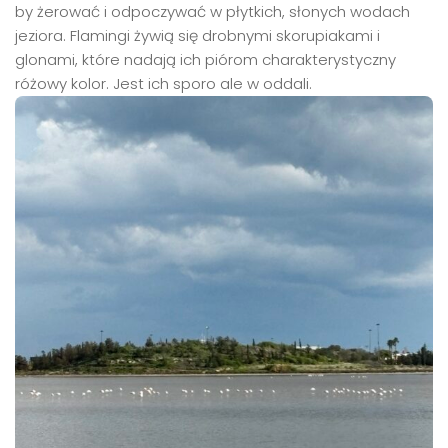
by żerować i odpoczywać w płytkich, słonych wodach
jeziora. Flamingi żywią się drobnymi skorupiakami i
glonami, które nadają ich piórom charakterystyczny
różowy kolor. Jest ich sporo ale w oddali.