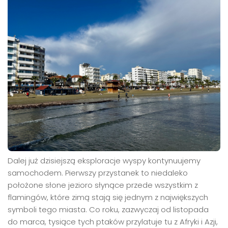
Dalej już dzisiejszą eksploracje wyspy kontynuujemy
samochodem. Pierwszy przystanek to niedaleko
położone słone jezioro słynące przede wszystkim z
flamingów, które zimą stają się jednym z największych
symboli tego miasta. Co roku, zazwyczaj od listopada
do marca, tysiące tych ptaków przylatuje tu z Afryki i Azji,