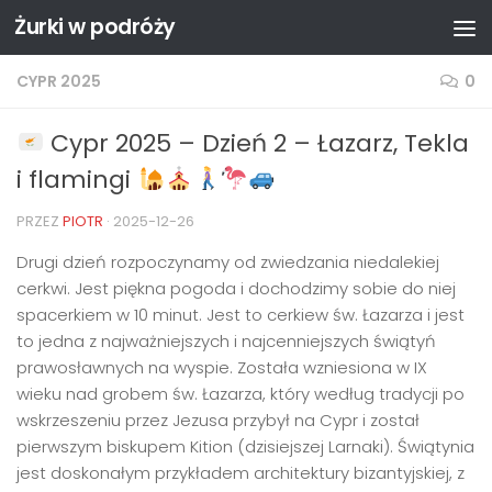
Żurki w podróży
Przejdź do treści
CYPR 2025
0
Cypr 2025 – Dzień 2 – Łazarz, Tekla
i flamingi
PRZEZ
PIOTR
·
2025-12-26
Drugi dzień rozpoczynamy od zwiedzania niedalekiej
cerkwi. Jest piękna pogoda i dochodzimy sobie do niej
spacerkiem w 10 minut. Jest to cerkiew św. Łazarza i jest
to jedna z najważniejszych i najcenniejszych świątyń
prawosławnych na wyspie. Została wzniesiona w IX
wieku nad grobem św. Łazarza, który według tradycji po
wskrzeszeniu przez Jezusa przybył na Cypr i został
pierwszym biskupem Kition (dzisiejszej Larnaki). Świątynia
jest doskonałym przykładem architektury bizantyjskiej, z