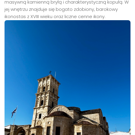
masywną kamienną bryłą i charakterystyczną kopułą. W
jej wnętrzu znajduje się bogato zdobiony, barokowy
ikonostas z XVIII wieku oraz liczne cenne ikony.