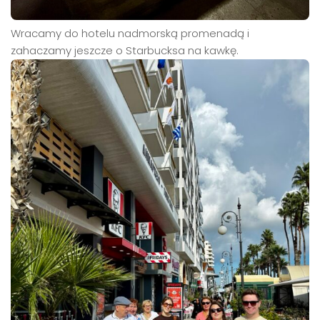
Wracamy do hotelu nadmorską promenadą i
zahaczamy jeszcze o Starbucksa na kawkę.