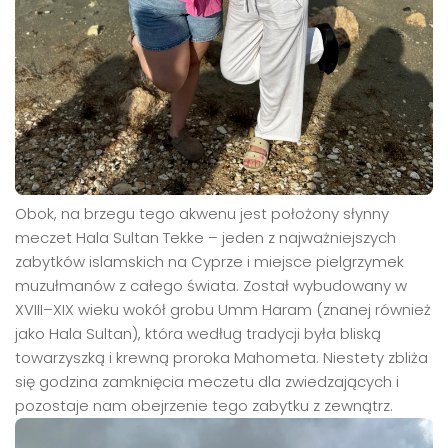
Obok, na brzegu tego akwenu jest położony słynny
meczet Hala Sultan Tekke – jeden z najważniejszych
zabytków islamskich na Cyprze i miejsce pielgrzymek
muzułmanów z całego świata. Został wybudowany w
XVIII–XIX wieku wokół grobu Umm Haram (znanej również
jako Hala Sultan), która według tradycji była bliską
towarzyszką i krewną proroka Mahometa. Niestety zbliża
się godzina zamknięcia meczetu dla zwiedzających i
pozostaje nam obejrzenie tego zabytku z zewnątrz.