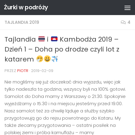
Żurki w podróży
Przejdź do treści
TAJLANDIA 2019
4
Tajlandia
i
Kambodża 2019 –
Dzień 1 – Doha po drodze czyli lot z
katarem
PRZEZ
PIOTR
·
2019-02-09
Nie mogliśmy się już doczekać dnia wyjazdu, więc jak
tylko nadeszła ta godzina, wszyscy byli na 100% gotowi.
Samolot do Doha mamy z Warszawy o 21:30. Spokojnie
wyjeżdżamy o 15:30 i na miejscu jesteśmy przed 19:00.
Nasz samolot też za chwilę ląduje a służby szybko
przygotowują go do rejsu powrotnego do Kataru. My
także zlecamy przygotowania – ostatni posiłek na
polskiej ziemi i próba kamuflażu – mamy