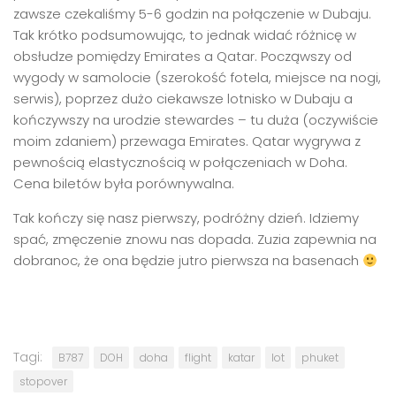
zawsze czekaliśmy 5-6 godzin na połączenie w Dubaju.
Tak krótko podsumowując, to jednak widać różnicę w
obsłudze pomiędzy Emirates a Qatar. Począwszy od
wygody w samolocie (szerokość fotela, miejsce na nogi,
serwis), poprzez dużo ciekawsze lotnisko w Dubaju a
kończywszy na urodzie stewardes – tu duża (oczywiście
moim zdaniem) przewaga Emirates. Qatar wygrywa z
pewnością elastycznością w połączeniach w Doha.
Cena biletów była porównywalna.
Tak kończy się nasz pierwszy, podróżny dzień. Idziemy
spać, zmęczenie znowu nas dopada. Zuzia zapewnia na
dobranoc, że ona będzie jutro pierwsza na basenach
Tagi:
B787
DOH
doha
flight
katar
lot
phuket
stopover