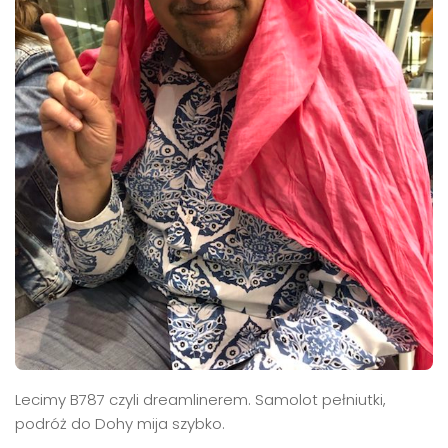
Lecimy B787 czyli dreamlinerem. Samolot pełniutki,
podróż do Dohy mija szybko.