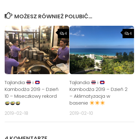
MOŻESZ RÓWNIEŻ POLUBIĆ…
4
4
Tajlandia
i
Tajlandia
i
Kambodża 2019 – Dzień
Kambodża 2019 – Dzień 2
10 – Miseczkowy rekord
– Aklimatyzacja w
basenie
2019-02-18
2019-02-10
4 KOMENTARZE