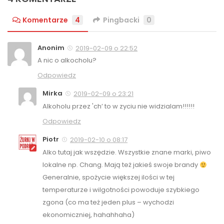
Komentarze
4
Pingbacki
0
Anonim
2019-02-09 o 22:52
A nic o alkocholu?
Odpowiedz
Mirka
2019-02-09 o 23:21
Alkoholu przez 'ch’ to w zyciu nie widzialam!!!!!!
Odpowiedz
Piotr
2019-02-10 o 08:17
Alko tutaj jak wszędzie. Wszystkie znane marki, piwo
lokalne np. Chang. Mają też jakieś swoje brandy
Generalnie, spożycie większej ilości w tej
temperaturze i wilgotności powoduje szybkiego
zgona (co ma też jeden plus – wychodzi
ekonomiczniej, hahahhaha)