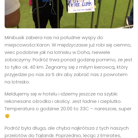
Minibusik zabiera nas na południe wyspy do
miejscowości Karon. W międzyczasie już robi się ciemno,
wiec podobnie jak na lotnisku w Doha, niewiele
zobaczymy. Podróż trwa ponad godzinę pomimo, ze jest
to tylko ok. 40 km. Żegnamy się z miłym kierowcą, który
przyjedzie po nas za 5 dni aby zabrać nas z powrotem
na lotnisko.
Meldujemy się w hotelu i idziemy jeszcze na szybki
rekonesans ośrodka i okolicy. Jest ładnie i cieplutko.
Temperatura o godzinie 20:00 to 33C – nareszcie, super
Podróż była długa, ale chyba najkrótsza z tych naszych
przelotów do Tajlandii. Poprzednio, lecąc z Emirates,