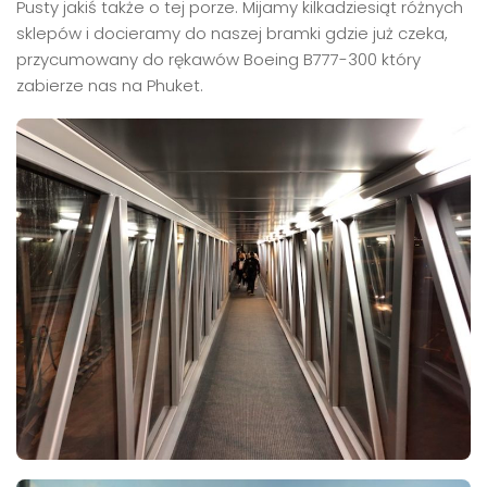
Pusty jakiś także o tej porze. Mijamy kilkadziesiąt różnych
sklepów i docieramy do naszej bramki gdzie już czeka,
przycumowany do rękawów Boeing B777-300 który
zabierze nas na Phuket.