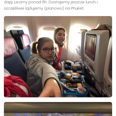
dają. Lecimy ponad 6h. Dostajemy jeszcze lunch i
szczęśliwie lądujemy (planowo) na Phuket.