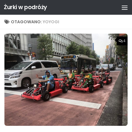
Żurki w podróży
Przejdź do treści
OTAGOWANO:
YOYOGI
4