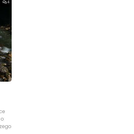
4
jce
 o
jszego