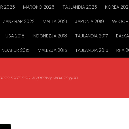
R 2025
MAROKO 2025
TAJLANDIA 2025
KOREA 202
ZANZIBAR 2022
MALTA 2021
JAPONIA 2019
WŁOCHY
USA 2018
INDONEZJA 2018
TAJLANDIA 2017
BAŁKA
SINGAPUR 2015
MALEZJA 2015
TAJLANDIA 2015
RPA 2
 nasze rodzinne wyprawy wakacyjne