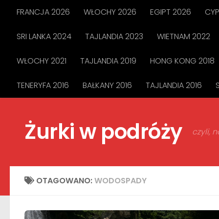
FRANCJA 2026
WŁOCHY 2026
EGIPT 2026
CYP
Przejdź do treści
SRI LANKA 2024
TAJLANDIA 2023
WIETNAM 2022
WŁOCHY 2021
TAJLANDIA 2019
HONG KONG 2018
TENERYFA 2016
BAŁKANY 2016
TAJLANDIA 2016
Żurki w podróży
czyli,
OTAGOWANO:
WODOSPADY