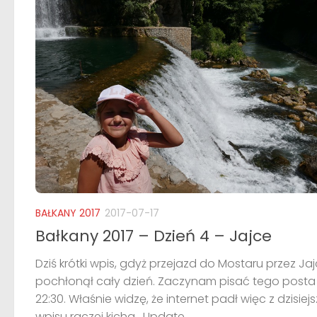
BAŁKANY 2017
2017-07-17
Bałkany 2017 – Dzień 4 – Jajce
Dziś krótki wpis, gdyż przejazd do Mostaru przez Ja
pochłonął cały dzień. Zaczynam pisać tego posta
22:30. Właśnie widzę, że internet padł więc z dzisie
wpisu raczej kicha. Update...