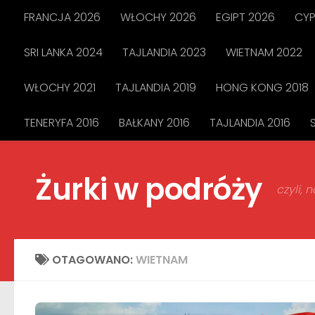
FRANCJA 2026
WŁOCHY 2026
EGIPT 2026
CYP
Przejdź do treści
SRI LANKA 2024
TAJLANDIA 2023
WIETNAM 2022
WŁOCHY 2021
TAJLANDIA 2019
HONG KONG 2018
TENERYFA 2016
BAŁKANY 2016
TAJLANDIA 2016
Żurki w podróży
czyli,
OTAGOWANO:
WIETNAM