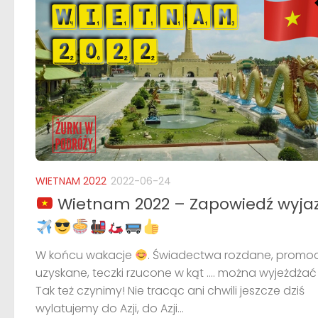
WIETNAM 2022
2022-06-24
Wietnam 2022 – Zapowiedź wyja
W końcu wakacje
. Świadectwa rozdane, promo
uzyskane, teczki rzucone w kąt …. można wyjeżdża
Tak też czynimy! Nie tracąc ani chwili jeszcze dziś
wylatujemy do Azji, do Azji...