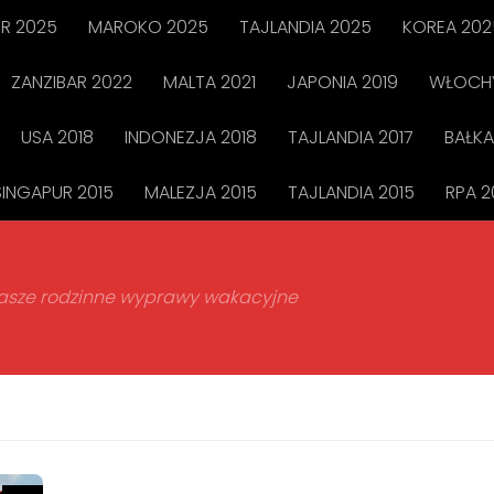
R 2025
MAROKO 2025
TAJLANDIA 2025
KOREA 202
ZANZIBAR 2022
MALTA 2021
JAPONIA 2019
WŁOCHY
USA 2018
INDONEZJA 2018
TAJLANDIA 2017
BAŁKA
SINGAPUR 2015
MALEZJA 2015
TAJLANDIA 2015
RPA 2
 nasze rodzinne wyprawy wakacyjne