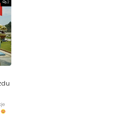
2
zdu
cje
ć