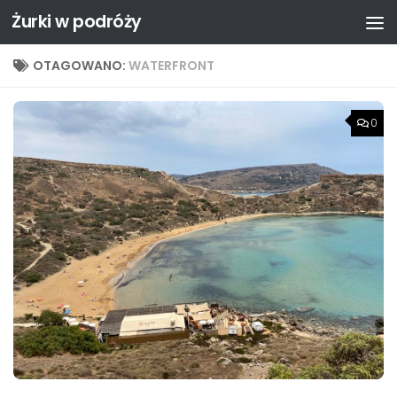
Żurki w podróży
Przejdź do treści
OTAGOWANO:
WATERFRONT
0