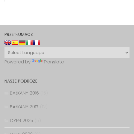
PRZETŁUMACZ
Powered by
Translate
NASZE PODRÓŻE
BAŁKANY 2016
(15)
BAŁKANY 2017
(12)
CYPR 2025
(5)