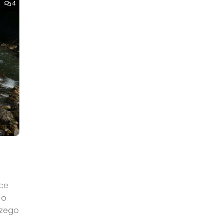
4
jce
 o
jszego