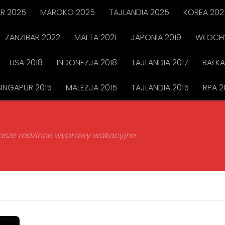
R 2025
MAROKO 2025
TAJLANDIA 2025
KOREA 202
ZANZIBAR 2022
MALTA 2021
JAPONIA 2019
WŁOCHY
USA 2018
INDONEZJA 2018
TAJLANDIA 2017
BAŁKA
SINGAPUR 2015
MALEZJA 2015
TAJLANDIA 2015
RPA 2
 nasze rodzinne wyprawy wakacyjne