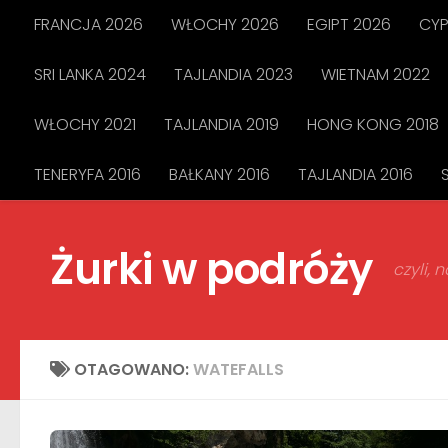
FRANCJA 2026
WŁOCHY 2026
EGIPT 2026
CYP
Przejdź do treści
SRI LANKA 2024
TAJLANDIA 2023
WIETNAM 2022
WŁOCHY 2021
TAJLANDIA 2019
HONG KONG 2018
TENERYFA 2016
BAŁKANY 2016
TAJLANDIA 2016
Żurki w podróży
czyli,
OTAGOWANO:
WATEFALLS