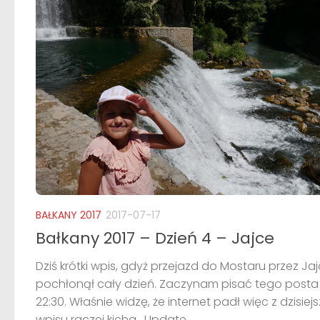
BAŁKANY 2017
2017-07-17
Bałkany 2017 – Dzień 4 – Jajce
Dziś krótki wpis, gdyż przejazd do Mostaru przez Ja
pochłonął cały dzień. Zaczynam pisać tego posta
22:30. Właśnie widzę, że internet padł więc z dzisie
wpisu raczej kicha. Update...