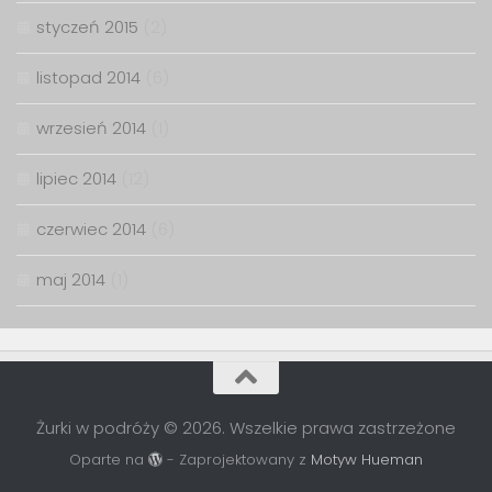
styczeń 2015
(2)
listopad 2014
(6)
wrzesień 2014
(1)
lipiec 2014
(12)
czerwiec 2014
(6)
maj 2014
(1)
Żurki w podróży © 2026. Wszelkie prawa zastrzeżone
Oparte na
- Zaprojektowany z
Motyw Hueman