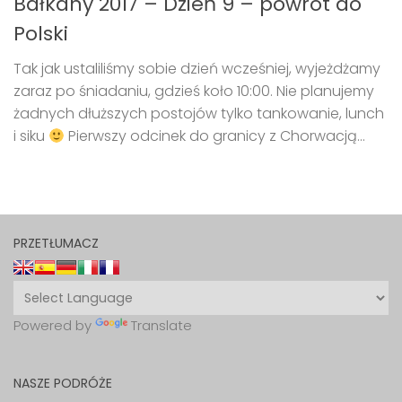
Bałkany 2017 – Dzień 9 – powrót do
Polski
Tak jak ustaliliśmy sobie dzień wcześniej, wyjeżdżamy
zaraz po śniadaniu, gdzieś koło 10:00. Nie planujemy
żadnych dłuższych postojów tylko tankowanie, lunch
i siku
Pierwszy odcinek do granicy z Chorwacją...
PRZETŁUMACZ
Powered by
Translate
NASZE PODRÓŻE