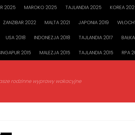
R 2025
MAROKO 2025
TAJLANDIA 2025
KOREA 202
ZANZIBAR 2022
MALTA 2021
JAPONIA 2019
WŁOCHY
USA 2018
INDONEZJA 2018
TAJLANDIA 2017
BAŁKA
SINGAPUR 2015
MALEZJA 2015
TAJLANDIA 2015
RPA 2
 nasze rodzinne wyprawy wakacyjne