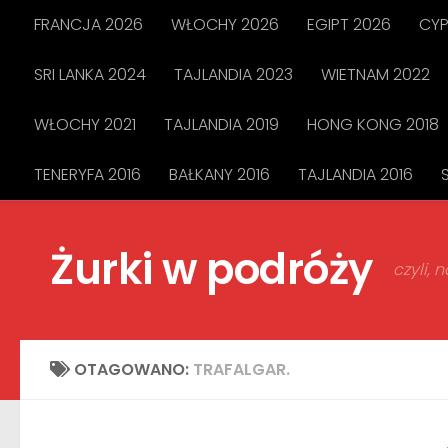
FRANCJA 2026
WŁOCHY 2026
EGIPT 2026
CYP
Przejdź do treści
SRI LANKA 2024
TAJLANDIA 2023
WIETNAM 2022
WŁOCHY 2021
TAJLANDIA 2019
HONG KONG 2018
TENERYFA 2016
BAŁKANY 2016
TAJLANDIA 2016
Żurki w podróży
czyli,
OTAGOWANO:
TRAFALGAR.