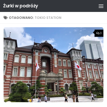
Żurki w podróży
Przejdź do treści
OTAGOWANO:
TOKIO STATION
0