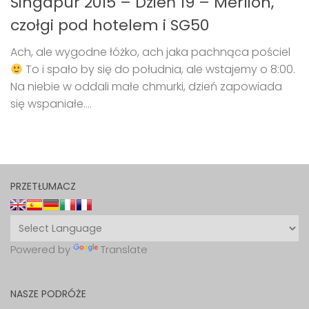
Singapur 2015 – Dzień 19 – Merlion,
czołgi pod hotelem i SG50
Ach, ale wygodne łóżko, ach jaka pachnąca pościel
To i spało by się do południa, ale wstajemy o 8:00.
Na niebie w oddali małe chmurki, dzień zapowiada
się wspaniałe....
PRZETŁUMACZ
Powered by
Translate
NASZE PODRÓŻE