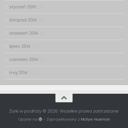
styczeń 2015
(2)
listopad 2014
(6)
wrzesień 2014
(1)
lipiec 2014
(12)
czerwiec 2014
(6)
maj 2014
(1)
Żurki w podróży © 2026. Wszelkie prawa zastrzeżone
Oparte na
- Zaprojektowany z
Motyw Hueman