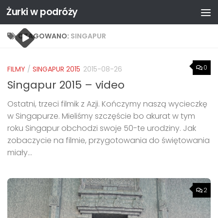
Żurki w podróży
Przejdź do treści
OTAGOWANO:
SINGAPUR
0
FILMY
/
SINGAPUR 2015
2015-08-26
Singapur 2015 – video
Ostatni, trzeci filmik z Azji. Kończymy naszą wycieczkę
w Singapurze. Mieliśmy szczęście bo akurat w tym
roku Singapur obchodzi swoje 50-te urodziny. Jak
zobaczycie na filmie, przygotowania do świętowania
miały...
2