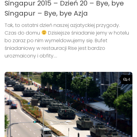
Singapur 2015 – Dzień 20 – Bye, bye
Singapur – Bye, bye Azja
Tak, to ostatni dzień naszej azjatyckiej przygody.
Czas do domu
Dzisiejsze śniadanie jemy w hotelu
bo zaraz po nim wymeldowujemy się. Bufet
śniadaniowy w restauracji Rise jest bardzo
urozmaicony i obfity....
4