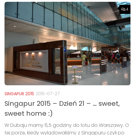
4
SINGAPUR 2015
2015-07-27
Singapur 2015 – Dzień 21 – … sweet,
sweet home :)
W Dubaju mamy 6,5 godziny do lotu do Warszawy. O
tej porze, kiedy wylądowaliśmy z Singapuru czyli po