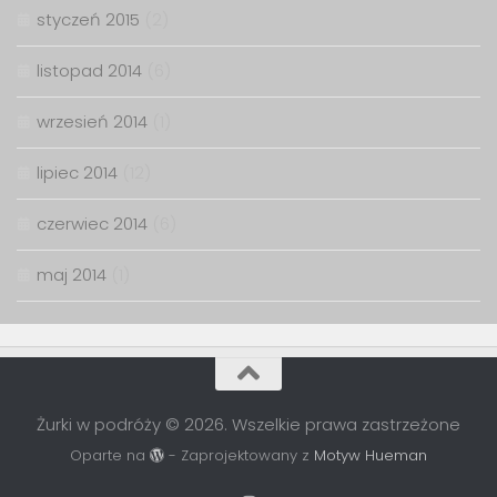
styczeń 2015
(2)
listopad 2014
(6)
wrzesień 2014
(1)
lipiec 2014
(12)
czerwiec 2014
(6)
maj 2014
(1)
Żurki w podróży © 2026. Wszelkie prawa zastrzeżone
Oparte na
- Zaprojektowany z
Motyw Hueman