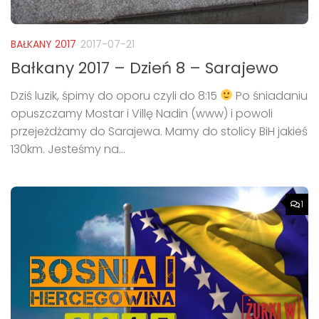
BAŁKANY 2017
2017-07-21
Bałkany 2017 – Dzień 8 – Sarajewo
Dziś luzik, śpimy do oporu czyli do 8:15
Po śniadaniu
opuszczamy Mostar i Villę Nadin (www) i powoli
przejeżdżamy do Sarajewa. Mamy do stolicy BiH jakieś
130km. Jesteśmy na...
1