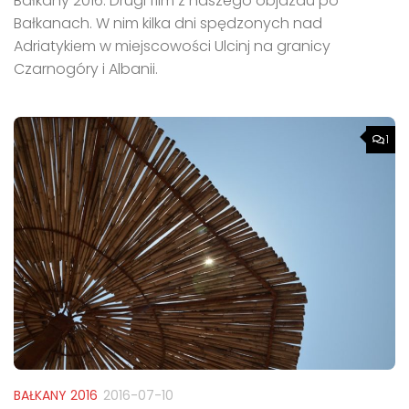
Bałkany 2016. Drugi film z naszego objazdu po
Bałkanach. W nim kilka dni spędzonych nad
Adriatykiem w miejscowości Ulcinj na granicy
Czarnogóry i Albanii.
1
BAŁKANY 2016
2016-07-10