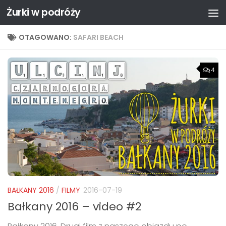
Żurki w podróży
Przejdź do treści
OTAGOWANO:
SAFARI BEACH
4
BAŁKANY 2016
/
FILMY
2016-07-19
Bałkany 2016 – video #2