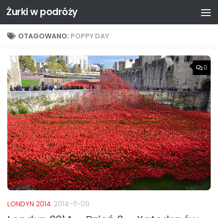
Żurki w podróży
Przejdź do treści
OTAGOWANO:
POPPY DAY
0
LONDYN 2014
2014-11-09