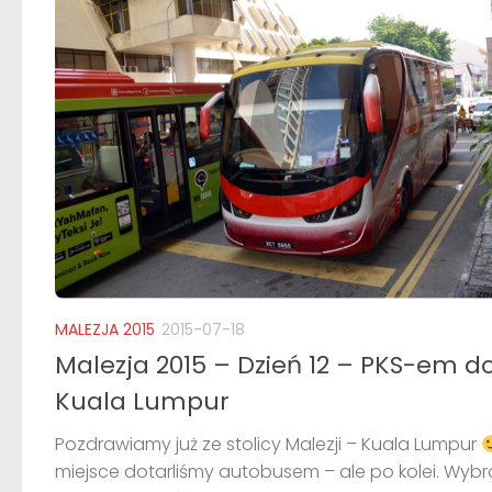
MALEZJA 2015
2015-07-18
Malezja 2015 – Dzień 12 – PKS-em d
Kuala Lumpur
Pozdrawiamy już ze stolicy Malezji – Kuala Lumpur
miejsce dotarliśmy autobusem – ale po kolei. Wyb