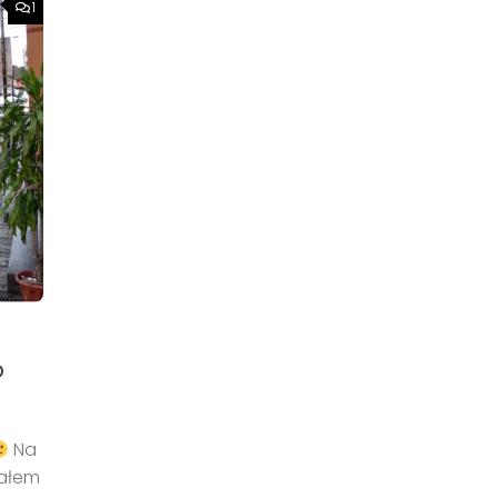
1
o
Na
rałem