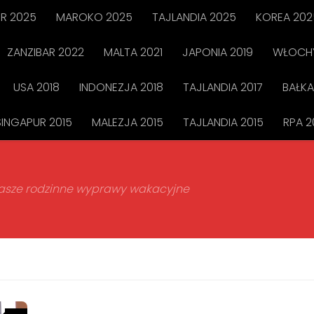
R 2025
MAROKO 2025
TAJLANDIA 2025
KOREA 202
ZANZIBAR 2022
MALTA 2021
JAPONIA 2019
WŁOCHY
USA 2018
INDONEZJA 2018
TAJLANDIA 2017
BAŁKA
SINGAPUR 2015
MALEZJA 2015
TAJLANDIA 2015
RPA 2
 nasze rodzinne wyprawy wakacyjne