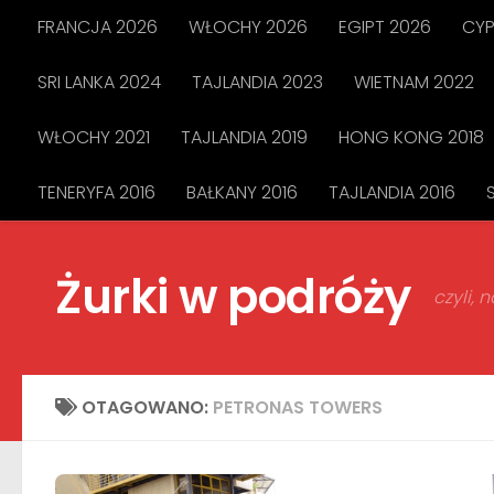
FRANCJA 2026
WŁOCHY 2026
EGIPT 2026
CYP
Przejdź do treści
SRI LANKA 2024
TAJLANDIA 2023
WIETNAM 2022
WŁOCHY 2021
TAJLANDIA 2019
HONG KONG 2018
TENERYFA 2016
BAŁKANY 2016
TAJLANDIA 2016
Żurki w podróży
czyli,
OTAGOWANO:
PETRONAS TOWERS