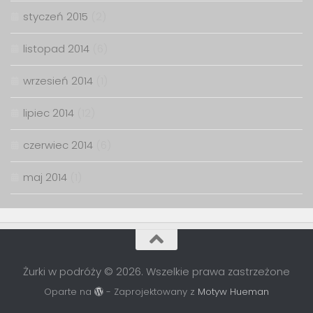
styczeń 2015
(2)
listopad 2014
(6)
wrzesień 2014
(1)
lipiec 2014
(12)
czerwiec 2014
(6)
maj 2014
(1)
Żurki w podróży © 2026. Wszelkie prawa zastrzeżone
Oparte na
- Zaprojektowany z
Motyw Hueman