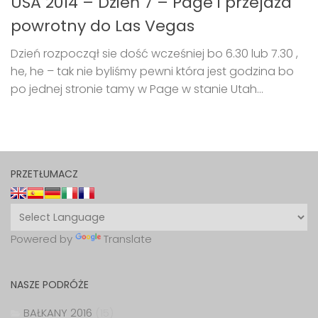
USA 2014 – Dzień 7 – Page i przejazd
powrotny do Las Vegas
Dzień rozpoczął sie dość wcześniej bo 6.30 lub 7.30 ,
he, he – tak nie byliśmy pewni która jest godzina bo
po jednej stronie tamy w Page w stanie Utah...
PRZETŁUMACZ
Powered by
Translate
NASZE PODRÓŻE
BAŁKANY 2016
(15)