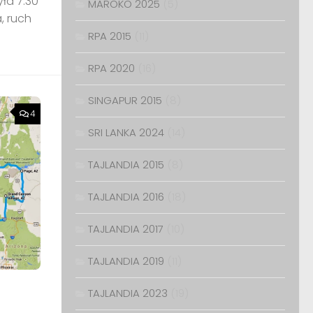
ła 7.30
MAROKO 2025
(5)
, ruch
RPA 2015
(11)
RPA 2020
(16)
SINGAPUR 2015
(8)
4
SRI LANKA 2024
(14)
TAJLANDIA 2015
(8)
TAJLANDIA 2016
(18)
TAJLANDIA 2017
(10)
TAJLANDIA 2019
(11)
TAJLANDIA 2023
(19)