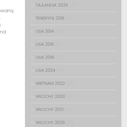
TAJLANDIA 2025
(10)
nowaną
.
TENERYFA 2016
(8)
.
USA 2014
(20)
and
USA 2016
(21)
USA 2018
(19)
USA 2024
(16)
WIETNAM 2022
(21)
WŁOCHY 2020
(13)
WŁOCHY 2021
(18)
WŁOCHY 2026
(10)