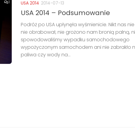
1
USA 2014
2014-07-13
USA 2014 – Podsumowanie
Podróż po USA upłynęła wyśmienicie. Nikt nas nie 
nie obrabował, nie grożono nam bronią palną, n
spowodowaliśmy wypadku samochodowego
wypożyczonym samochodem ani nie zabrakło 
paliwa czy wody na...