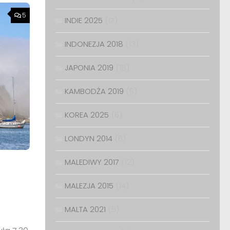
5
INDIE 2025
(17)
INDONEZJA 2018
(13)
JAPONIA 2019
(18)
KAMBODŻA 2019
(6)
KOREA 2025
(6)
LONDYN 2014
(6)
MALEDIWY 2017
(12)
MALEZJA 2015
(14)
MALTA 2021
(5)