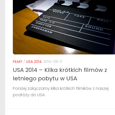
FILMY
/
USA 2014
2014-09-11
USA 2014 – Kilka krótkich filmów z
letniego pobytu w USA
Poniżej załączamy kilka krótkich filmików z naszej
podróży do USA.