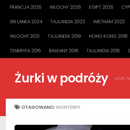
FRANCJA 2026
WŁOCHY 2026
EGIPT 2026
CYP
Przejdź do treści
SRI LANKA 2024
TAJLANDIA 2023
WIETNAM 2022
WŁOCHY 2021
TAJLANDIA 2019
HONG KONG 2018
TENERYFA 2016
BAŁKANY 2016
TAJLANDIA 2016
Żurki w podróży
czyli,
OTAGOWANO:
MONTEREY