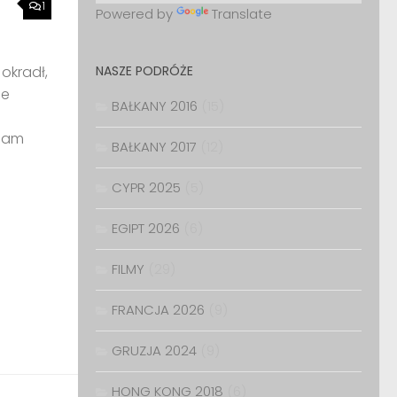
1
Powered by
Translate
NASZE PODRÓŻE
okradł,
ie
BAŁKANY 2016
(15)
nam
BAŁKANY 2017
(12)
CYPR 2025
(5)
EGIPT 2026
(6)
FILMY
(29)
FRANCJA 2026
(9)
GRUZJA 2024
(9)
HONG KONG 2018
(6)