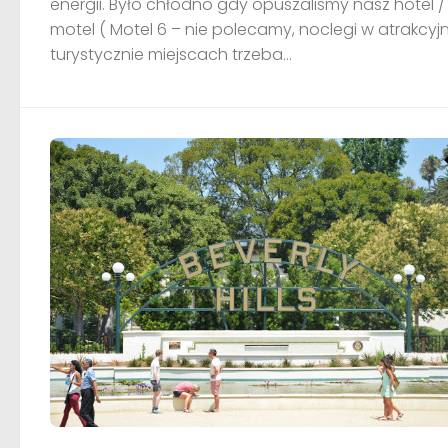
energii. Było chłodno gdy opuszalismy nasz hotel /
motel ( Motel 6 – nie polecamy, noclegi w atrakcyjn
turystycznie miejscach trzeba...