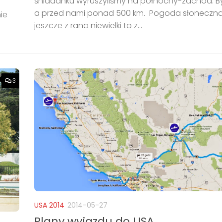
śniadanku wyruszyliśmy na północny-zachód. By
a przed nami ponad 500 km. Pogoda słoneczna
ie
jeszcze z rana niewielki to z...
3
USA 2014
2014-05-27
Plany wyjazdu do USA