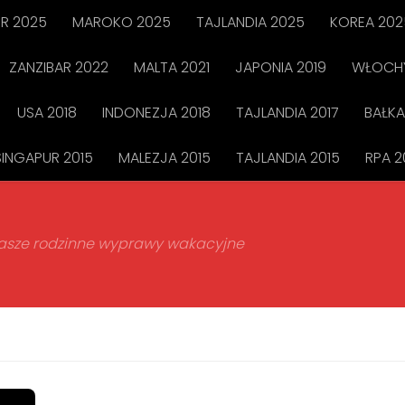
R 2025
MAROKO 2025
TAJLANDIA 2025
KOREA 202
ZANZIBAR 2022
MALTA 2021
JAPONIA 2019
WŁOCHY
USA 2018
INDONEZJA 2018
TAJLANDIA 2017
BAŁKA
SINGAPUR 2015
MALEZJA 2015
TAJLANDIA 2015
RPA 2
 nasze rodzinne wyprawy wakacyjne