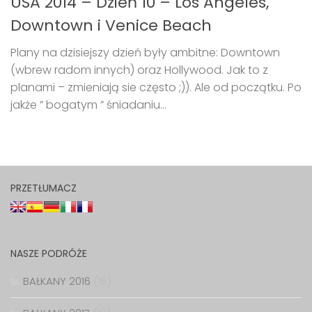
USA 2014 – Dzień 10 – Los Angeles,
Downtown i Venice Beach
Plany na dzisiejszy dzień były ambitne: Downtown
(wbrew radom innych) oraz Hollywood. Jak to z
planami – zmieniają sie często ;)). Ale od początku. Po
jakże ” bogatym ” śniadaniu...
PRZETŁUMACZ
NASZE PODRÓŻE
BAŁKANY 2016
(15)