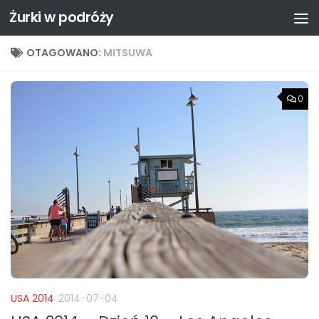
Żurki w podróży
Przejdź do treści
OTAGOWANO:
MITSUWA
0
USA 2014
2014-07-04