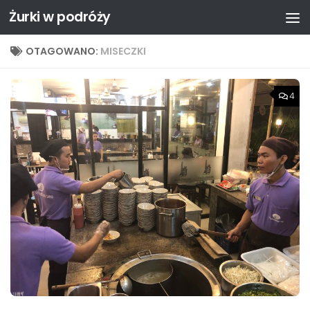
Żurki w podróży
Przejdź do treści
OTAGOWANO:
MISECZKI
4