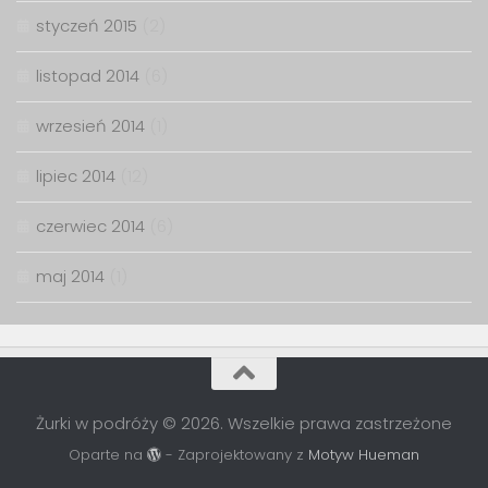
styczeń 2015
(2)
listopad 2014
(6)
wrzesień 2014
(1)
lipiec 2014
(12)
czerwiec 2014
(6)
maj 2014
(1)
Żurki w podróży © 2026. Wszelkie prawa zastrzeżone
Oparte na
- Zaprojektowany z
Motyw Hueman