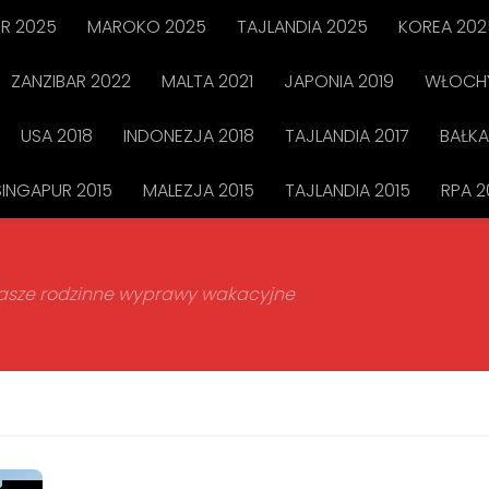
R 2025
MAROKO 2025
TAJLANDIA 2025
KOREA 202
ZANZIBAR 2022
MALTA 2021
JAPONIA 2019
WŁOCHY
USA 2018
INDONEZJA 2018
TAJLANDIA 2017
BAŁKA
SINGAPUR 2015
MALEZJA 2015
TAJLANDIA 2015
RPA 2
 nasze rodzinne wyprawy wakacyjne