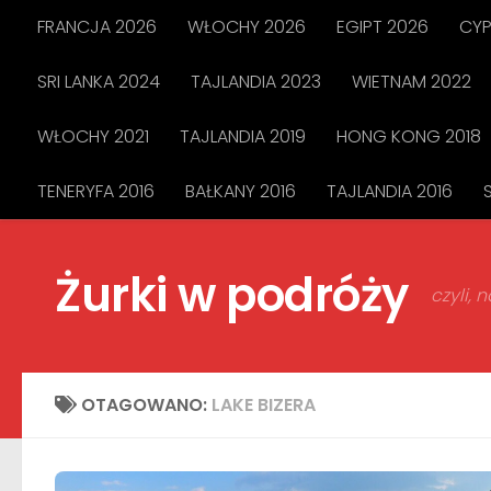
FRANCJA 2026
WŁOCHY 2026
EGIPT 2026
CYP
Przejdź do treści
SRI LANKA 2024
TAJLANDIA 2023
WIETNAM 2022
WŁOCHY 2021
TAJLANDIA 2019
HONG KONG 2018
TENERYFA 2016
BAŁKANY 2016
TAJLANDIA 2016
Żurki w podróży
czyli,
OTAGOWANO:
LAKE BIZERA