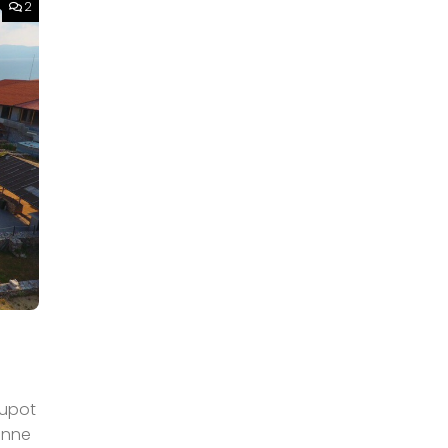
2
tupot
anne