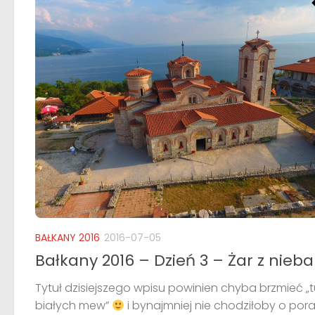
BAŁKANY 2016
2016-07-05
Bałkany 2016 – Dzień 3 – Żar z nieba
Tytuł dzisiejszego wpisu powinien chyba brzmieć „
białych mew”
i bynajmniej nie chodziłoby o por