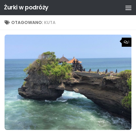
Żurki w podróży
Przejdź do treści
OTAGOWANO:
KUTA
1