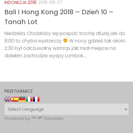
INDONEZJA 2018
2018-08-27
Bali i Hong Kong 2018 – Dzień 10 –
Tanah Lot
Niedziela. Chciałoby się pospać trochę dłużej ale do
8:00 to chyba wystarczy
W nocy gdzieś tak około
2:30 był odczuwalny wstrząs jaki miał miejsce na
dalekim zachodzie wyspy Lombok....
PRZETŁUMACZ
Powered by
Translate