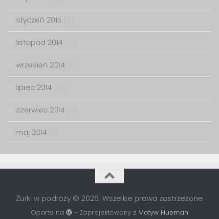
styczeń 2015
(2)
listopad 2014
(6)
wrzesień 2014
(1)
lipiec 2014
(12)
czerwiec 2014
(6)
maj 2014
(1)
Żurki w podróży © 2026. Wszelkie prawa zastrzeżone
Oparte na
- Zaprojektowany z
Motyw Hueman