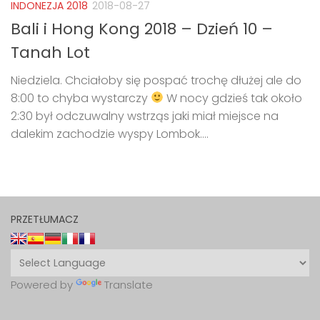
INDONEZJA 2018
2018-08-27
Bali i Hong Kong 2018 – Dzień 10 –
Tanah Lot
Niedziela. Chciałoby się pospać trochę dłużej ale do
8:00 to chyba wystarczy
W nocy gdzieś tak około
2:30 był odczuwalny wstrząs jaki miał miejsce na
dalekim zachodzie wyspy Lombok....
PRZETŁUMACZ
Powered by
Translate