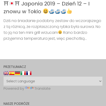
⛩
⛩ Japonia 2019 – Dzień 12 – I
znowu w Tokio
Dziś na śniadanie podobny zestaw do wczorajszego
z tą różnicą, że rozpłaszczoną rybka była surowa. No
to ją na ten mini grill wrzucam
Rano bardzo
przyjemna temperatura jest, więc piechotką...
PRZETŁUMACZ
Powered by
Translate
NASZE PODRÓŻE