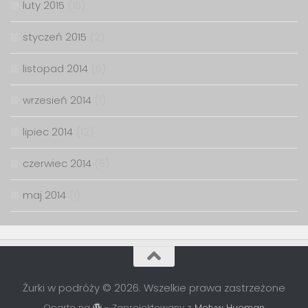
luty 2015
(16)
styczeń 2015
(2)
listopad 2014
(6)
wrzesień 2014
(1)
lipiec 2014
(12)
czerwiec 2014
(6)
maj 2014
(1)
Żurki w podróży © 2026. Wszelkie prawa zastrzeżone
Oparte na
- Zaprojektowany z
Motyw Hueman