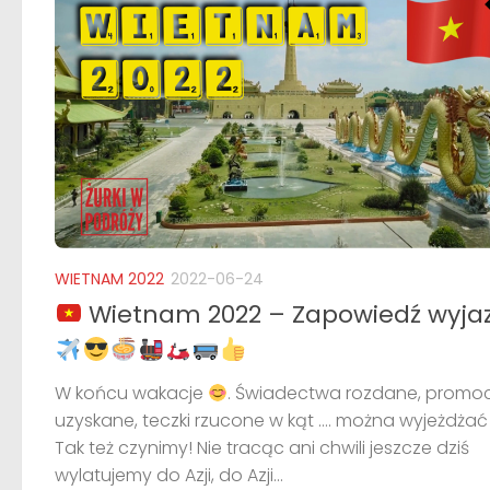
WIETNAM 2022
2022-06-24
Wietnam 2022 – Zapowiedź wyja
W końcu wakacje
. Świadectwa rozdane, promo
uzyskane, teczki rzucone w kąt …. można wyjeżdża
Tak też czynimy! Nie tracąc ani chwili jeszcze dziś
wylatujemy do Azji, do Azji...