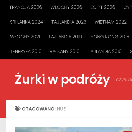
FRANCJA 2026
WŁOCHY 2026
EGIPT 2026
CYP
Przejdź do treści
SRI LANKA 2024
TAJLANDIA 2023
WIETNAM 2022
WŁOCHY 2021
TAJLANDIA 2019
HONG KONG 2018
TENERYFA 2016
BAŁKANY 2016
TAJLANDIA 2016
Żurki w podróży
czyli,
OTAGOWANO:
HUE