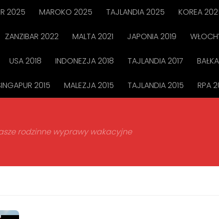
R 2025
MAROKO 2025
TAJLANDIA 2025
KOREA 202
ZANZIBAR 2022
MALTA 2021
JAPONIA 2019
WŁOCHY
USA 2018
INDONEZJA 2018
TAJLANDIA 2017
BAŁKA
SINGAPUR 2015
MALEZJA 2015
TAJLANDIA 2015
RPA 2
 nasze rodzinne wyprawy wakacyjne