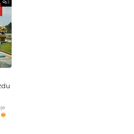
2
zdu
cje
ć