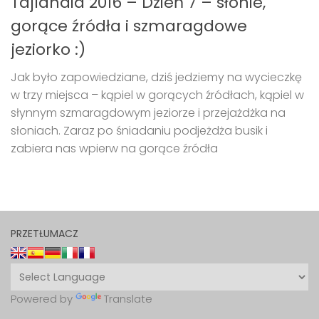
Tajlandia 2016 – Dzień 7 – słonie,
gorące źródła i szmaragdowe
jeziorko :)
Jak było zapowiedziane, dziś jedziemy na wycieczkę
w trzy miejsca – kąpiel w gorących źródłach, kąpiel w
słynnym szmaragdowym jeziorze i przejażdżka na
słoniach. Zaraz po śniadaniu podjeżdża busik i
zabiera nas wpierw na gorące źródła
PRZETŁUMACZ
Powered by
Translate