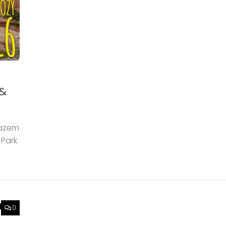
 &
razem
 Park
0