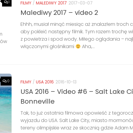
1
FILMY
/
MALEDIWY 2017
2017-03-07
Malediwy 2017 – video 2
Ehhh, musiał minąć miesiąc aż znalazłem troch 
aby pokleić następny filmik. Tym razem trochę 
em
z powietrza i spod wody. Miłego oglądania – najl
tów
włączonymi głośnikami
Aha,...
0
FILMY
/
USA 2016
2016-10-13
USA 2016 – Video #6 – Salt Lake Ci
Bonneville
Tak, to już ostatnia filmowa opowieść z tegoro
wyjazdu do USA. Salt Lake City, miasto mormonó
tereny olimpijskie wraz ze skocznią gdzie Adam 