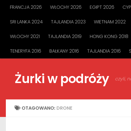
FRANCJA 2026
WŁOCHY 2026
EGIPT 2026
CYP
Przejdź do treści
SRI LANKA 2024
TAJLANDIA 2023
WIETNAM 2022
WŁOCHY 2021
TAJLANDIA 2019
HONG KONG 2018
TENERYFA 2016
BAŁKANY 2016
TAJLANDIA 2016
Żurki w podróży
czyli,
OTAGOWANO:
DRONE