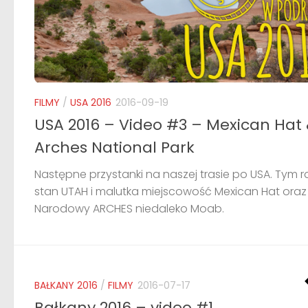
FILMY
/
USA 2016
2016-09-19
USA 2016 – Video #3 – Mexican Hat
Arches National Park
Następne przystanki na naszej trasie po USA. Tym 
stan UTAH i malutka miejscowość Mexican Hat oraz
Narodowy ARCHES niedaleko Moab.
BAŁKANY 2016
/
FILMY
2016-07-17
Bałkany 2016 – video #1