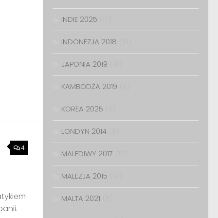
INDIE 2025
(17)
INDONEZJA 2018
(13)
JAPONIA 2019
(18)
KAMBODŻA 2019
(6)
KOREA 2025
(6)
LONDYN 2014
(6)
4
MALEDIWY 2017
(12)
MALEZJA 2015
(14)
atykiem
MALTA 2021
(5)
lbanii.