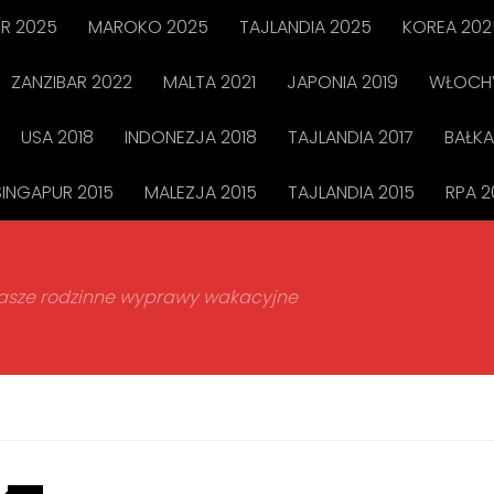
R 2025
MAROKO 2025
TAJLANDIA 2025
KOREA 202
ZANZIBAR 2022
MALTA 2021
JAPONIA 2019
WŁOCHY
USA 2018
INDONEZJA 2018
TAJLANDIA 2017
BAŁKA
SINGAPUR 2015
MALEZJA 2015
TAJLANDIA 2015
RPA 2
 nasze rodzinne wyprawy wakacyjne