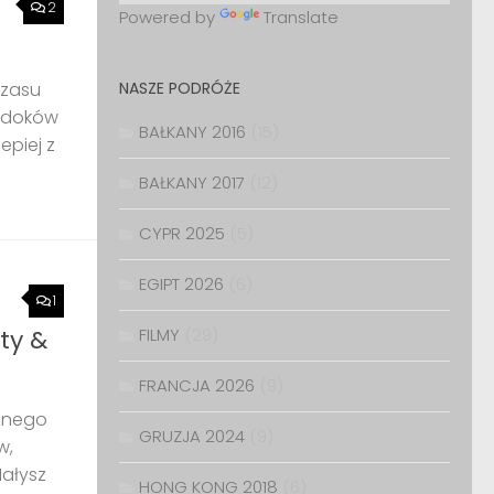
2
Powered by
Translate
NASZE PODRÓŻE
czasu
widoków
BAŁKANY 2016
(15)
epiej z
BAŁKANY 2017
(12)
CYPR 2025
(5)
EGIPT 2026
(6)
1
FILMY
(29)
ty &
FRANCJA 2026
(9)
cznego
GRUZJA 2024
(9)
w,
Małysz
HONG KONG 2018
(6)