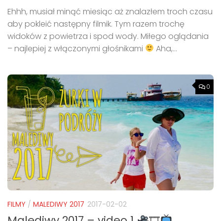
Ehhh, musiał minąć miesiąc aż znalazłem troch czasu
aby pokleić następny filmik. Tym razem trochę
widoków z powietrza i spod wody. Miłego oglądania
– najlepiej z włączonymi głośnikami
Aha,...
0
FILMY
/
MALEDIWY 2017
2017-02-02
Malediwy 2017 – video 1
🎞