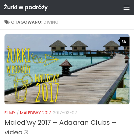
Żurki w podróży
Przejdź do treści
OTAGOWANO:
DIVING
1
FILMY
/
MALEDIWY 2017
2017-03-07
Malediwy 2017 – Adaaran Clubs –
video 3