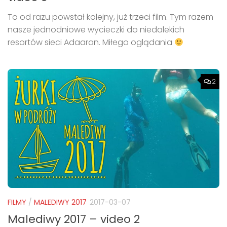
To od razu powstał kolejny, już trzeci film. Tym razem
nasze jednodniowe wycieczki do niedalekich
resortów sieci Adaaran. Miłego oglądania
2
FILMY
/
MALEDIWY 2017
2017-03-07
Malediwy 2017 – video 2