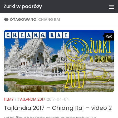
Żurki w podróży
Przejdź do treści
OTAGOWANO:
CHIANG RAI
0
FILMY
/
TAJLANDIA 2017
2017-04-04
Tajlandia 2017 – Chiang Rai – video 2