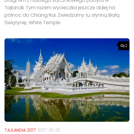
Drugi film z naszego styczniowego pobytu w
Tajlandii. Tym razem wycieczka jeszcze dalej na
północ do Chiang Rai. Zwiedzamy tu słynną Białą
Świątynię. White Temple
2
TAJLANDIA 2017
2017-01-23