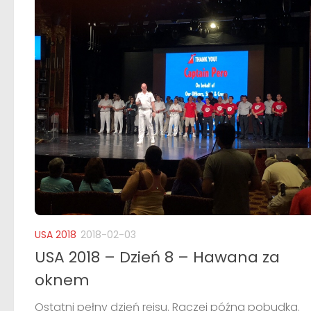
USA 2018
2018-02-03
USA 2018 – Dzień 8 – Hawana za
oknem
Ostatni pełny dzień rejsu. Raczej późna pobudka.