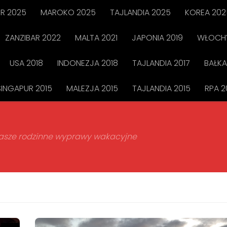
R 2025
MAROKO 2025
TAJLANDIA 2025
KOREA 202
ZANZIBAR 2022
MALTA 2021
JAPONIA 2019
WŁOCHY
USA 2018
INDONEZJA 2018
TAJLANDIA 2017
BAŁKA
SINGAPUR 2015
MALEZJA 2015
TAJLANDIA 2015
RPA 2
 nasze rodzinne wyprawy wakacyjne