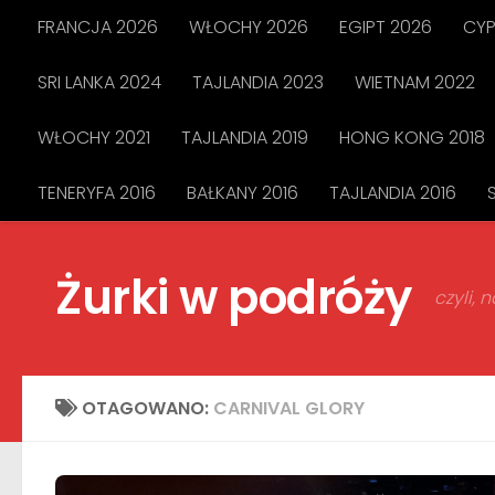
FRANCJA 2026
WŁOCHY 2026
EGIPT 2026
CYP
Przejdź do treści
SRI LANKA 2024
TAJLANDIA 2023
WIETNAM 2022
WŁOCHY 2021
TAJLANDIA 2019
HONG KONG 2018
TENERYFA 2016
BAŁKANY 2016
TAJLANDIA 2016
Żurki w podróży
czyli,
OTAGOWANO:
CARNIVAL GLORY