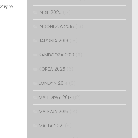
ronę w
INDIE 2025
(17)
i
INDONEZJA 2018
(13)
JAPONIA 2019
(18)
KAMBODŻA 2019
(6)
KOREA 2025
(6)
LONDYN 2014
(6)
MALEDIWY 2017
(12)
MALEZJA 2015
(14)
MALTA 2021
(5)