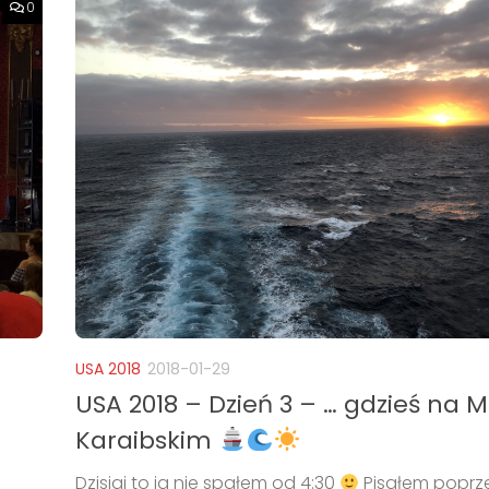
0
USA 2018
2018-01-29
USA 2018 – Dzień 3 – … gdzieś na 
Karaibskim
Dzisiaj to ja nie spałem od 4:30
Pisałem poprz