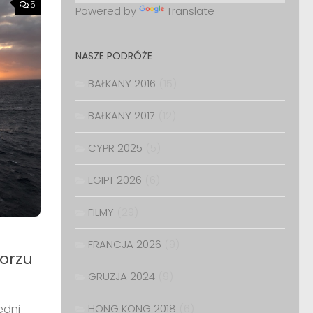
5
Powered by
Translate
NASZE PODRÓŻE
BAŁKANY 2016
(15)
BAŁKANY 2017
(12)
CYPR 2025
(5)
EGIPT 2026
(6)
FILMY
(29)
FRANCJA 2026
(9)
Morzu
GRUZJA 2024
(9)
edni
HONG KONG 2018
(6)