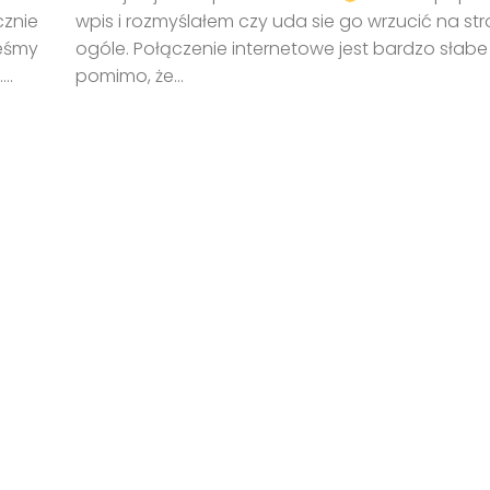
cznie
wpis i rozmyślałem czy uda sie go wrzucić na st
teśmy
ogóle. Połączenie internetowe jest bardzo słabe 
..
pomimo, że...