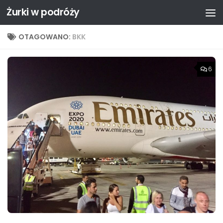
Żurki w podróży
Przejdź do treści
OTAGOWANO:
BKK
6