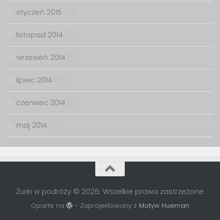
styczeń 2015
(2)
listopad 2014
(6)
wrzesień 2014
(1)
lipiec 2014
(12)
czerwiec 2014
(6)
maj 2014
(1)
Żurki w podróży © 2026. Wszelkie prawa zastrzeżone
Oparte na
- Zaprojektowany z
Motyw Hueman