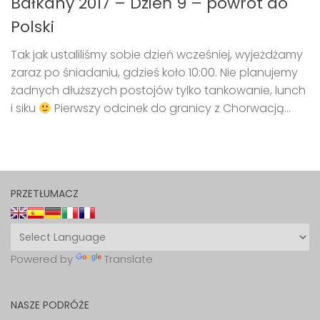
Bałkany 2017 – Dzień 9 – powrót do
Polski
Tak jak ustaliliśmy sobie dzień wcześniej, wyjeżdżamy
zaraz po śniadaniu, gdzieś koło 10:00. Nie planujemy
żadnych dłuższych postojów tylko tankowanie, lunch
i siku
Pierwszy odcinek do granicy z Chorwacją...
PRZETŁUMACZ
Powered by
Translate
NASZE PODRÓŻE