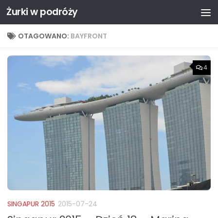
Żurki w podróży
Przejdź do treści
OTAGOWANO:
BAYFRONT
4
SINGAPUR 2015
2015-07-24