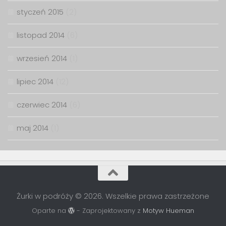
styczeń 2015
(2)
listopad 2014
(6)
wrzesień 2014
(1)
lipiec 2014
(12)
czerwiec 2014
(6)
maj 2014
(1)
Żurki w podróży © 2026. Wszelkie prawa zastrzeżone
Oparte na
- Zaprojektowany z
Motyw Hueman