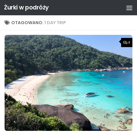
Żurki w podróży
Przejdź do treści
OTAGOWANO:
1 DAY TRIP
4