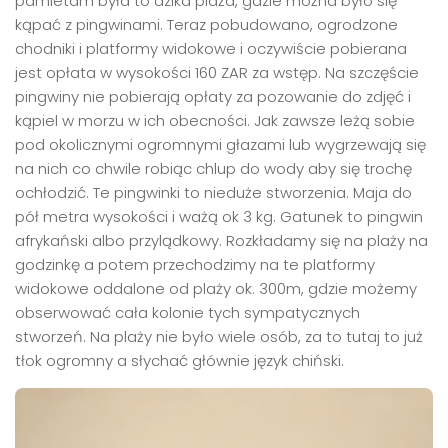
pamietam była to dzika plaża, gdzie można było się
kąpać z pingwinami. Teraz pobudowano, ogrodzone
chodniki i platformy widokowe i oczywiście pobierana
jest opłata w wysokości 160 ZAR za wstęp. Na szczęście
pingwiny nie pobierają opłaty za pozowanie do zdjęć i
kąpiel w morzu w ich obecności. Jak zawsze leżą sobie
pod okolicznymi ogromnymi głazami lub wygrzewają się
na nich co chwile robiąc chlup do wody aby się trochę
ochłodzić. Te pingwinki to nieduże stworzenia. Maja do
pół metra wysokości i ważą ok 3 kg. Gatunek to pingwin
afrykański albo przylądkowy. Rozkładamy się na plaży na
godzinkę a potem przechodzimy na te platformy
widokowe oddalone od plaży ok. 300m, gdzie możemy
obserwować cała kolonie tych sympatycznych
stworzeń. Na plaży nie było wiele osób, za to tutaj to już
tłok ogromny a słychać głównie język chiński.