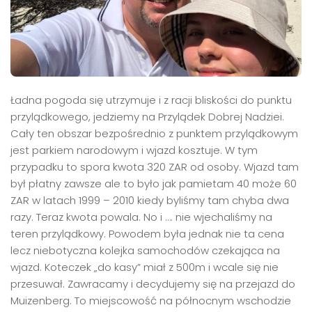
Ładna pogoda się utrzymuje i z racji bliskości do punktu
przylądkowego, jedziemy na Przylądek Dobrej Nadziei.
Cały ten obszar bezpośrednio z punktem przylądkowym
jest parkiem narodowym i wjazd kosztuje. W tym
przypadku to spora kwota 320 ZAR od osoby. Wjazd tam
był płatny zawsze ale to było jak pamietam 40 może 60
ZAR w latach 1999 – 2010 kiedy byliśmy tam chyba dwa
razy. Teraz kwota powala. No i …. nie wjechaliśmy na
teren przylądkowy. Powodem była jednak nie ta cena
lecz niebotyczna kolejka samochodów czekająca na
wjazd. Koteczek „do kasy” miał z 500m i wcale się nie
przesuwał. Zawracamy i decydujemy się na przejazd do
Muizenberg. To miejscowość na północnym wschodzie