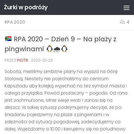
Żurki w podróży
Przejdź do treści
RPA 2020
4
RPA 2020 – Dzień 9 – Na plaży z
pingwinami
🌧
PRZEZ
PIOTR
·
2020-01-26
Sobota, mieliśmy ambitne plany na wyjazd na Górę
Stołową. Niestety nie pojechaliśmy do centrum
Kapsztadu aby kolejką wyjechać na tez symbol miasta i
całego przylądka. Powód prozaiczny – pogoda. Od rana
jest zachmurzone, silnie wieje wiatr i zanosi się na
deszcz. W takiej sytuacji podejmujemy decyzje, że po
śniadaniu pojedziemy na plaże z pingwinami i w
zależności od sytuacji pogodowej, zadecydujemy co
dalej. Wyjeżdżamy o 10:00 i kierujemy się na południowy