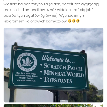
widzicie na poniższych zdjęciach, dorośli też wyglądają
malutkich diamencików. A nóż widelec, trafi się jakiś
pośród tych agatów (głównie). Wychodzimy z
kilogramem kolorowych kamyczków