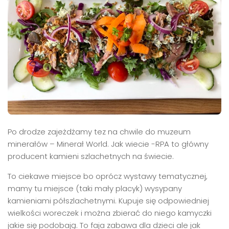
Po drodze zajeżdżamy tez na chwile do muzeum
minerałów – Minerał World. Jak wiecie -RPA to główny
producent kamieni szlachetnych na świecie.
To ciekawe miejsce bo oprócz wystawy tematycznej,
mamy tu miejsce (taki mały placyk) wysypany
kamieniami półszlachetnymi. Kupuje się odpowiedniej
wielkości woreczek i można zbierać do niego kamyczki
jakie się podobają. To faja zabawa dla dzieci ale jak