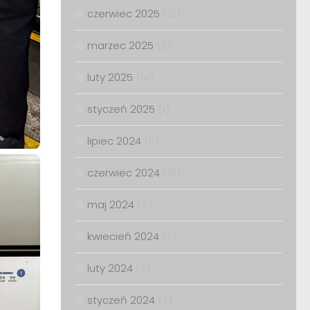
czerwiec 2025
(12)
marzec 2025
(2)
luty 2025
(14)
styczeń 2025
(1)
lipiec 2024
(6)
czerwiec 2024
(10)
maj 2024
(2)
kwiecień 2024
(7)
luty 2024
(7)
styczeń 2024
(7)