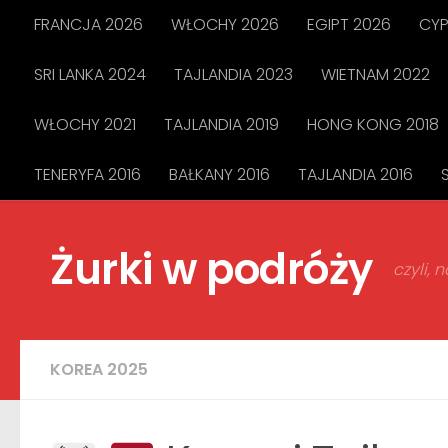
FRANCJA 2026
WŁOCHY 2026
EGIPT 2026
CYP
Przejdź do treści
SRI LANKA 2024
TAJLANDIA 2023
WIETNAM 2022
WŁOCHY 2021
TAJLANDIA 2019
HONG KONG 2018
TENERYFA 2016
BAŁKANY 2016
TAJLANDIA 2016
Żurki w podróży
czyli,
KOREA 2025