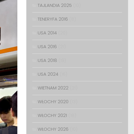
TAJLANDIA 2025
(10)
TENERYFA 2016
(8)
USA 2014
(20)
USA 2016
(21)
USA 2018
(19)
USA 2024
(16)
WIETNAM 2022
(21)
WŁOCHY 2020
(13)
WŁOCHY 2021
(18)
WŁOCHY 2026
(10)