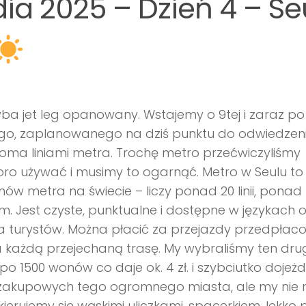
ia 2025 – Dzień 4 – Seu
yba jet leg opanowany. Wstajemy o 9tej i zaraz po
go, zaplanowanego na dziś punktu do odwiedzeni
woma liniami metra. Trochę metro przećwiczyliśmy
oro używać i musimy to ogarnąć. Metro w Seulu to
ów metra na świecie – liczy ponad 20 linii, ponad
km. Jest czyste, punktualne i dostępne w językach
dla turystów. Można płacić za przejazdy przedpłac
 każdą przejechaną trasę. My wybraliśmy ten dru
po 1500 wonów co daje ok. 4 zł. i szybciutko doje
 zakupowych tego ogromnego miasta, ale my nie 
 kierujemy się wąskimi uliczkami, spacerkiem, lekko