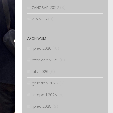
ZANZIBAR 2022
(8)
ZEA 2015
(9)
ARCHIWUM
lipiec 2026
(10)
czerwiec 2026
(6)
luty 2026
(6)
grudzień 2025
(5)
listopad 2025
(5)
lipiec 2025
(2)