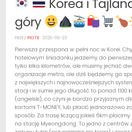
Korea i Tajland
góry
PRZEZ
PIOTR
·
2025-06-23
Pierwsza przespana w pełni noc w Korei. Ch
hotelowym śniadanku jedziemy do pierwsze
tylko kilka kilometrów, ale musimy jechać d
organizacje metra, ale dziś będziemy go sp
z największych i najnowocześniejszych system
stacji i w sumie jego długość to ponad 1100 
(angielski), co czyni je bardzo przyjaznym 
kartami T-MONEY, lub płacić jednorazowo za
sposób. Za trasę liczącą jakieś 6km płacimy 
na stację Myeongdong. To jedno z centrów
zakupy tutaj (przynajmniej nie teraz) i zaraz