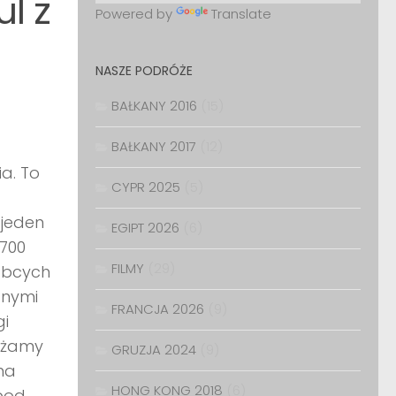
l z
Powered by
Translate
NASZE PODRÓŻE
BAŁKANY 2016
(15)
BAŁKANY 2017
(12)
a. To
CYPR 2025
(5)
 jeden
EGIPT 2026
(6)
 700
FILMY
(29)
 obcych
onymi
FRANCJA 2026
(9)
gi
żdżamy
GRUZJA 2024
(9)
na
HONG KONG 2018
(6)
 pod