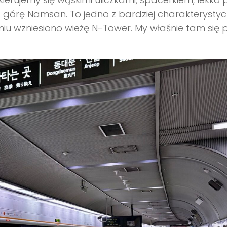
j na górę Namsan. To jedno z bardziej charakterysty
eniu wzniesiono wieżę N-Tower. My właśnie tam się 