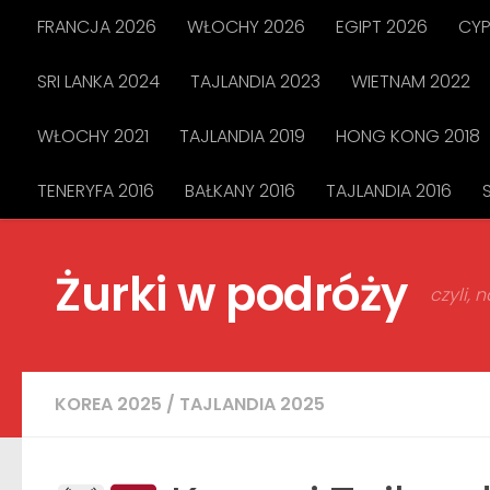
FRANCJA 2026
WŁOCHY 2026
EGIPT 2026
CYP
Przejdź do treści
SRI LANKA 2024
TAJLANDIA 2023
WIETNAM 2022
WŁOCHY 2021
TAJLANDIA 2019
HONG KONG 2018
TENERYFA 2016
BAŁKANY 2016
TAJLANDIA 2016
Żurki w podróży
czyli,
KOREA 2025
/
TAJLANDIA 2025