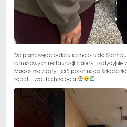
Do planowego odlotu samolotu do Stambułu m
lotniskowych restauracji. Należy tradycyjnie
Maciek nie zdążyli jeść porannego śniadania
robot – wot technologia
.