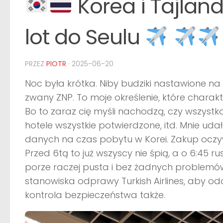
Korea i Tajland
lot do Seulu
PRZEZ
PIOTR
·
2025-06-20
Noc była krótka. Niby budziki nastawione na 6
zwany ZNP. To moje określenie, które charak
Bo to zaraz cię myśli nachodzą, czy wszyst
hotele wszystkie potwierdzone, itd. Mnie udało
danych na czas pobytu w Korei. Zakup oczywi
Przed 6tą to już wszyscy nie śpią, a o 6:45 
porze raczej pusta i bez żadnych problemó
stanowiska odprawy Turkish Airlines, aby od
kontrola bezpieczeństwa także.