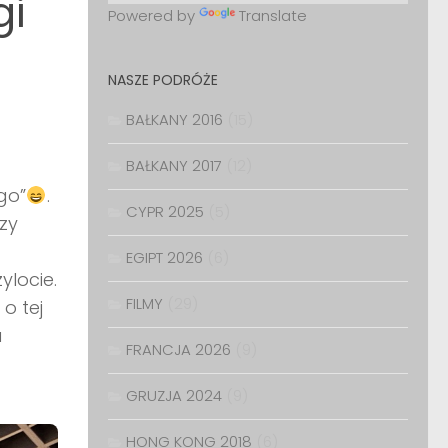
gi
Powered by
Translate
NASZE PODRÓŻE
BAŁKANY 2016
(15)
BAŁKANY 2017
(12)
go”
.
CYPR 2025
(5)
zy
EGIPT 2026
(6)
ylocie.
FILMY
(29)
o tej
a
FRANCJA 2026
(9)
GRUZJA 2024
(9)
HONG KONG 2018
(6)