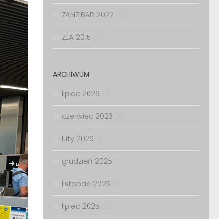
ZANZIBAR 2022
(8)
ZEA 2015
(9)
ARCHIWUM
lipiec 2026
(10)
czerwiec 2026
(6)
luty 2026
(6)
grudzień 2025
(5)
listopad 2025
(5)
lipiec 2025
(2)