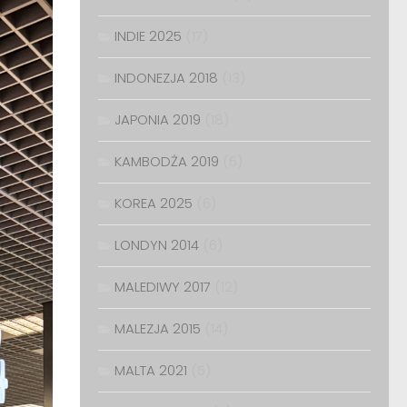
INDIE 2025
(17)
INDONEZJA 2018
(13)
JAPONIA 2019
(18)
KAMBODŻA 2019
(6)
KOREA 2025
(6)
LONDYN 2014
(6)
MALEDIWY 2017
(12)
MALEZJA 2015
(14)
MALTA 2021
(5)