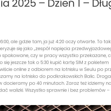
ia 2025 – Dzień 1 – Dłu
:00, ale gdzie tam, ja już 4:20 oczy otwarte. To tak
teryzuje się jako „zespół napięcia przedwyjazdowe
ko spakowane, czy w pracy wszystko przekazane, c
 się jeszcze tak o 5:30 kupić kartę SIM z pakietem
ście online z odbiorem na lotnisku w Seulu po prz
ruszamy na lotnisko do podkrakowskich Balic. Droga 
w docieramy po 40 minutach. Zaraz też idziemy n
dać walizki. Wszystko sprawnie i bez problemów –