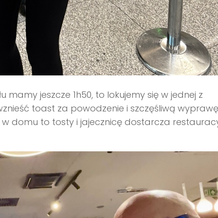
amy jeszcze 1h50, to lokujemy się w jednej z
 wznieść toast za powodzenie i szczęśliwą wyprawę
 w domu to tosty i jajecznicę dostarcza restaurac